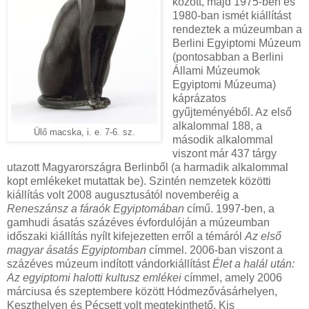
között, majd 1975-ben és
1980-ban ismét kiállítást
rendeztek a múzeumban a
Berlini Egyiptomi Múzeum
(pontosabban a Berlini
Állami Múzeumok
Egyiptomi Múzeuma)
káprázatos
gyűjteményéből. Az első
alkalommal 188, a
Ülő macska, i. e. 7-6. sz.
második alkalommal
viszont már 437 tárgy
utazott Magyarországra Berlinből (a harmadik alkalommal
kopt emlékeket mutattak be). Szintén nemzetek közötti
kiállítás volt 2008 augusztusától novemberéig a
Reneszánsz a fáraók Egyiptomában
című. 1997-ben, a
gamhudi ásatás százéves évfordulóján a múzeumban
időszaki kiállítás nyílt kifejezetten erről a témáról
Az első
magyar ásatás Egyiptomban
címmel. 2006-ban viszont a
százéves múzeum indított vándorkiállítást
Élet a halál után:
Az egyiptomi halotti kultusz emlékei
címmel, amely 2006
márciusa és szeptembere között Hódmezővásárhelyen,
Keszthelyen és Pécsett volt megtekinthető. Kis