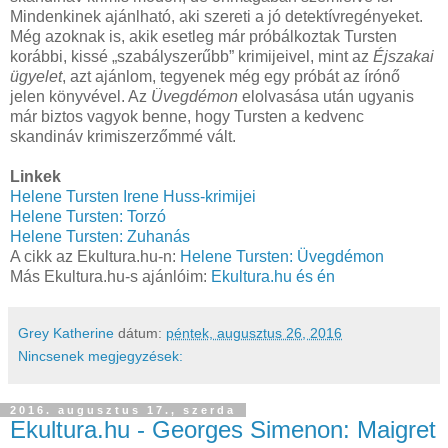
Mindenkinek ajánlható, aki szereti a jó detektívregényeket.
Még azoknak is, akik esetleg már próbálkoztak Tursten
korábbi, kissé „szabályszerűbb” krimijeivel, mint az
Éjszakai
ügyelet
, azt ajánlom, tegyenek még egy próbát az írónő
jelen könyvével. Az
Üvegdémon
elolvasása után ugyanis
már biztos vagyok benne, hogy Tursten a kedvenc
skandináv krimiszerzőmmé vált.
Linkek
Helene Tursten Irene Huss-krimijei
Helene Tursten: Torzó
Helene Tursten: Zuhanás
A cikk az Ekultura.hu-n:
Helene Tursten: Üvegdémon
Más Ekultura.hu-s ajánlóim:
Ekultura.hu és én
Grey Katherine
dátum:
péntek, augusztus 26, 2016
Nincsenek megjegyzések:
2016. augusztus 17., szerda
Ekultura.hu - Georges Simenon: Maigret