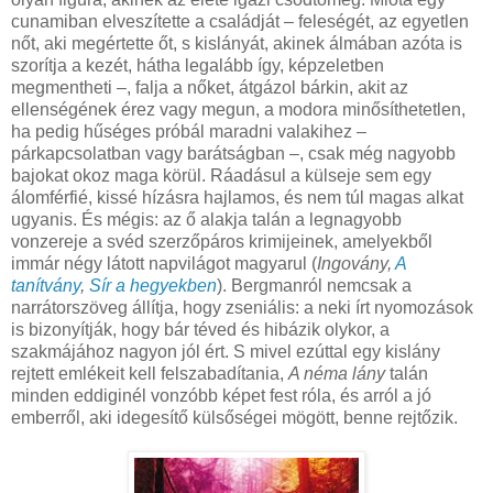
cunamiban elveszítette a családját – feleségét, az egyetlen
nőt, aki megértette őt, s kislányát, akinek álmában azóta is
szorítja a kezét, hátha legalább így, képzeletben
megmentheti –, falja a nőket, átgázol bárkin, akit az
ellenségének érez vagy megun, a modora minősíthetetlen,
ha pedig hűséges próbál maradni valakihez –
párkapcsolatban vagy barátságban –, csak még nagyobb
bajokat okoz maga körül. Ráadásul a külseje sem egy
álomférfié, kissé hízásra hajlamos, és nem túl magas alkat
ugyanis. És mégis: az ő alakja talán a legnagyobb
vonzereje a svéd szerzőpáros krimijeinek, amelyekből
immár négy látott napvilágot magyarul (
Ingovány,
A
tanítvány
,
Sír a hegyekben
). Bergmanról nemcsak a
narrátorszöveg állítja, hogy zseniális: a neki írt nyomozások
is bizonyítják, hogy bár téved és hibázik olykor, a
szakmájához nagyon jól ért. S mivel ezúttal egy kislány
rejtett emlékeit kell felszabadítania,
A néma lány
talán
minden eddiginél vonzóbb képet fest róla, és arról a jó
emberről, aki idegesítő külsőségei mögött, benne rejtőzik.