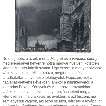
No meg persze azért, mert a
Maigret és a vérfoltos öltöny
megjelenésével hetvenre nőtt a magyar nyelven, kötetben
kiadott Maigret-krimik száma. Úgy érzem, a magyar olvasók
változatlanul szeretik a pipázó, megfontoltan és
fáradhatatlanul nyomozó főfelügyelőt. Népszerű volt a
hatvanas-hetvenes években, amikor a krimikedvelők a
legendás Fekete Könyvek és Albatrosz sorozatokban
találkozhattak vele, számos nyomozása jelent meg a
kilencvenes, majd a kétezres években: s azt hiszem, ma
sem egyedül vagyok, aki azon szurkol, bárcsak a további öt
történet is lefordításra kerülne mihamarabb. Hogy az Agave