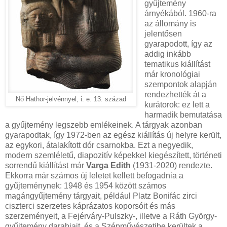
gyűjtemény
árnyékából. 1960-ra
az állomány is
jelentősen
gyarapodott, így az
addig inkább
tematikus kiállítást
már kronológiai
szempontok alapján
rendezhették át a
Nő Hathor-jelvénnyel, i. e. 13. század
kurátorok: ez lett a
harmadik bemutatása
a gyűjtemény legszebb emlékeinek. A tárgyak azonban
gyarapodtak, így 1972-ben az egész kiállítás új helyre került,
az egykori, átalakított dór csarnokba. Ezt a negyedik,
modern szemléletű, diapozitív képekkel kiegészített, történeti
sorrendű kiállítást már
Varga Edith
(1931-2020) rendezte.
Ekkorra már számos új leletet kellett befogadnia a
gyűjteménynek: 1948 és 1954 között számos
magángyűjtemény tárgyait, például Platz Bonifác zirci
ciszterci szerzetes káprázatos koporsóit és más
szerzeményeit, a Fejérváry-Pulszky-, illetve a Ráth György-
gyűjtemény darabjait, és a Szépművészetibe kerültek a