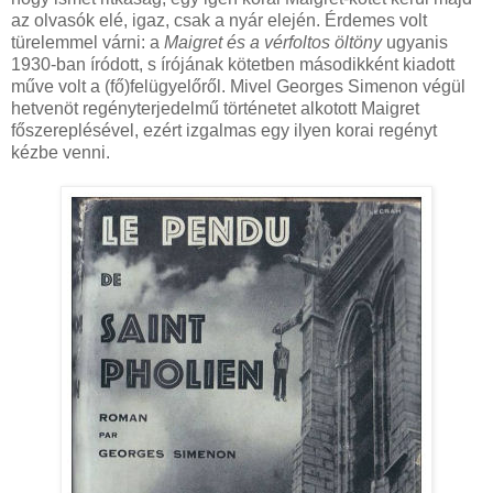
az olvasók elé, igaz, csak a nyár elején. Érdemes volt
türelemmel várni: a
Maigret és a vérfoltos öltöny
ugyanis
1930-ban íródott, s írójának kötetben másodikként kiadott
műve volt a (fő)felügyelőről. Mivel Georges Simenon végül
hetvenöt regényterjedelmű történetet alkotott Maigret
főszereplésével, ezért izgalmas egy ilyen korai regényt
kézbe venni.