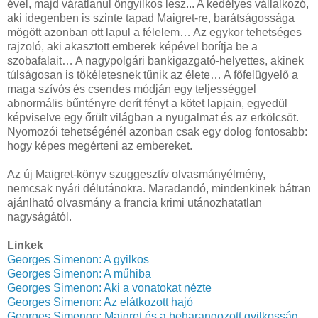
ével, majd váratlanul öngyilkos lesz... A kedélyes vállalkozó,
aki idegenben is szinte tapad Maigret-re, barátságossága
mögött azonban ott lapul a félelem… Az egykor tehetséges
rajzoló, aki akasztott emberek képével borítja be a
szobafalait… A nagypolgári bankigazgató-helyettes, akinek
túlságosan is tökéletesnek tűnik az élete… A főfelügyelő a
maga szívós és csendes módján egy teljességgel
abnormális bűntényre derít fényt a kötet lapjain, egyedül
képviselve egy őrült világban a nyugalmat és az erkölcsöt.
Nyomozói tehetségénél azonban csak egy dolog fontosabb:
hogy képes megérteni az embereket.
Az új Maigret-könyv szuggesztív olvasmányélmény,
nemcsak nyári délutánokra. Maradandó, mindenkinek bátran
ajánlható olvasmány a francia krimi utánozhatatlan
nagyságától.
Linkek
Ge
o
rges Simenon: A gyilkos
Georges Simenon: A műhiba
Georges Simenon: Aki a vonatokat nézte
Georges Simenon: Az elátkozott hajó
Georges Simenon: Maigret és
a beharango
zott gyilkosság