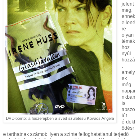
jelent
meg,
ennek
ellené
re
olyan
témák
hoz
nyúl
hozzá
,
amely
ek
még
napjai
nkban
is
abszo
lút
DVD-borító: a főszerepben a svéd születésű Kovács Angéla
érdekl
ődésr
e tarthatnak számot: ilyen a szinte felfoghatatlanul terjedő