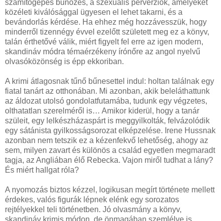
számítógépes bűnözés, a szexuális perverziók, amelyeket
közéleti kiválósággal ügyesen el lehet takarni, és a
bevándorlás kérdése. Ha ehhez még hozzávesszük, hogy
minderről tizennégy évvel ezelőtt született meg ez a könyv,
talán érthetővé válik, miért figyelt fel erre az igen modern,
skandináv módra témaérzékeny írónőre az angol nyelvű
olvasóközönség is épp ekkoriban.
A krimi átlagosnak tűnő bűnesettel indul: holtan találnak egy
fiatal tanárt az otthonában. Mi azonban, akik beleláthattunk
az áldozat utolsó gondolatfutamába, tudunk egy végzetes,
olthatatlan szerelméről is… Amikor kiderül, hogy a tanár
szüleit, egy lelkészházaspárt is meggyilkolták, felvázolódik
egy sátánista gyilkosságsorozat elképzelése. Irene Hussnak
azonban nem tetszik ez a kézenfekvő lehetőség, ahogy az
sem, milyen zavart és különös a család egyetlen megmaradt
tagja, az Angliában élő Rebecka. Vajon miről tudhat a lány?
És miért hallgat róla?
A nyomozás biztos kézzel, logikusan megírt története mellett
érdekes, valós figurák lépnek elénk egy sorozatos
rejtélyekkel teli történetben. Jó olvasmány a könyv,
skandináv krimis módon, de önmagában szemlélve is.