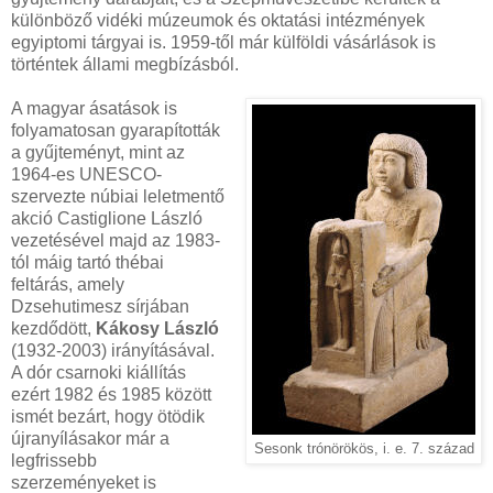
különböző vidéki múzeumok és oktatási intézmények
egyiptomi tárgyai is. 1959-től már külföldi vásárlások is
történtek állami megbízásból.
A magyar ásatások is
folyamatosan gyarapították
a gyűjteményt, mint az
1964-es UNESCO-
szervezte núbiai leletmentő
akció Castiglione László
vezetésével majd az 1983-
tól máig tartó thébai
feltárás, amely
Dzsehutimesz sírjában
kezdődött,
Kákosy László
(1932-2003) irányításával.
A dór csarnoki kiállítás
ezért 1982 és 1985 között
ismét bezárt, hogy ötödik
újranyílásakor már a
Sesonk trónörökös, i. e. 7. század
legfrissebb
szerzeményeket is