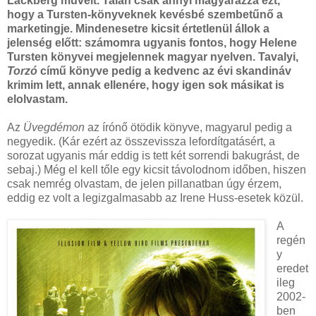
Läckberg műveit. Talán csak annyi magyarázza ezt,
hogy a Tursten-könyveknek kevésbé szembetűnő a
marketingje. Mindenesetre kicsit értetlenül állok a
jelenség előtt: számomra ugyanis fontos, hogy Helene
Tursten könyvei megjelennek magyar nyelven. Tavalyi,
Torzó
című könyve pedig a kedvenc az évi skandináv
krimim lett, annak ellenére, hogy igen sok másikat is
elolvastam.
Az
Üvegdémon
az írónő ötödik könyve, magyarul pedig a
negyedik. (Kár ezért az összevissza lefordítgatásért, a
sorozat ugyanis már eddig is tett két sorrendi bakugrást, de
sebaj.) Még el kell tőle egy kicsit távolodnom időben, hiszen
csak nemrég olvastam, de jelen pillanatban úgy érzem,
eddig ez volt a legizgalmasabb az Irene Huss-esetek közül.
A
regén
y
eredet
ileg
2002-
ben