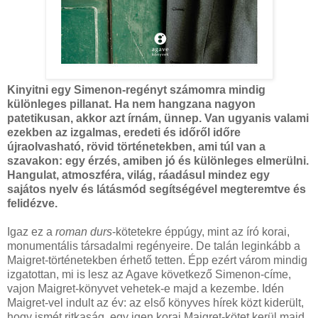
Kinyitni egy Simenon-regényt számomra mindig
különleges pillanat. Ha nem hangzana nagyon
patetikusan, akkor azt írnám, ünnep. Van ugyanis valami
ezekben az izgalmas, eredeti és időről időre
újraolvasható, rövid történetekben, ami túl van a
szavakon: egy érzés, amiben jó és különleges elmerülni.
Hangulat, atmoszféra, világ, ráadásul mindez egy
sajátos nyelv és látásmód segítségével megteremtve és
felidézve.
Igaz ez a
roman durs
-kötetekre éppúgy, mint az író korai,
monumentális társadalmi regényeire. De talán leginkább a
Maigret-történetekben érhető tetten. Épp ezért várom mindig
izgatottan, mi is lesz az Agave következő Simenon-címe,
vajon Maigret-könyvet vehetek-e majd a kezembe. Idén
Maigret-vel indult az év: az első könyves hírek közt kiderült,
hogy ismét ritkaság, egy igen korai Maigret-kötet kerül majd