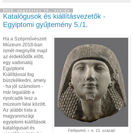
2016. augusztus 10., szerda
Katalógusok és kiállításvezetők -
Egyiptomi gyűjtemény 5./1.
Ha a Szépművészeti
Múzeum 2018-ban
ismét megnyílik majd
az érdeklődők előtt,
egy vadonatúj
Egyiptomi
Kiállítással fog
büszkélkedni, amely
- ha jól számolom -
már legalább a
nyolcadik lesz a
múzeum falai között.
Az alábbi lista a
magyarországi
egyiptomi kiállítások
katalógusait és
Férfiportré, i. e. 13. század