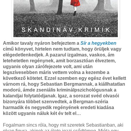
Amikor tavaly nyáron befejeztem a
Sír a hegyekben
című könyvet, hirtelen nem tudtam, hogy örüljek vagy
elégedetlenkedjek. A pazarul izgalmas, vaskos, ám
letehetetlen regénynek, amit borzasztóan élveztem,
ugyanis olyan zárófejezete volt, ami után
legszívesebben máris vettem volna a kezembe a
következő kötetet. Ezzel szemben egy egész évet kellett
várnom rá, hogy Sebastian Bergmannak, a kiállhatatlan
modorú, ámde zseniális kriminálpszichológusnak a
kalandjai folytatódjanak. Igaz, a sorozat svéd olvasói
bizonyára többet szenvedtek, a Bergman-széria
harmadik és negyedik regényének eredeti kiadása
között ugyanis náluk két év telt el…
Fogalmam sincs róla, hogy mit szeretek Sebastianban, aki
olyan figura, akinek az élete igazi csődtömeg. Mióta egy