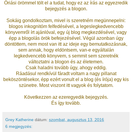
Óriási örömmel tölt el a tudat, hogy ez az írás az egyezredik
bejegyzés a blogon.
Sokáig gondolkoztam, mivel is szeretném megünnepelni:
blogos inkognitóm felfedésével, a legeslegkedvencebb
könyvemről írt ajánlóval, egy új blog megkezdésével, vagy
épp a blogolás örök befejezésével. Végül azonban úgy
döntöttem, nem most van itt az ideje egy bemutatkozásnak,
sem annak, hogy eldöntsem, van-e egyáltalán
legkedvencebb könyvem, s semmit sem szeretnék
változtatni a blogon és az életemen.
Csak haladni tovább úgy, ahogy eddig.
Ráadásul rendkívül fáradt voltam a nagy pillanat
beköszöntésekor, épp ezért vonult el a blog (és írója) egy kis
szünetre. Most viszont itt vagyok és folytatom.
Következzen az ezeregyedik bejegyzés.
És így tovább.
Grey Katherine
dátum:
szombat, augusztus 13, 2016
6 megjegyzés: