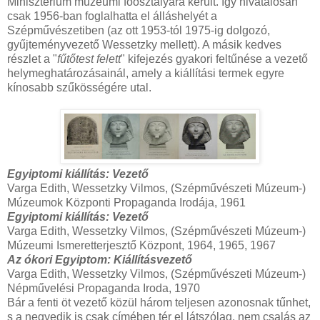
Minisztérium múzeumi főosztályára került. Így hivatalosan
csak 1956-ban foglalhatta el álláshelyét a
Szépművészetiben (az ott 1953-tól 1975-ig dolgozó,
gyűjteményvezető Wessetzky mellett). A másik kedves
részlet a "
fűtőtest felett
" kifejezés gyakori feltűnése a vezető
helymeghatározásainál, amely a kiállítási termek egyre
kínosabb szűkösségére utal.
Egyiptomi kiállítás: Vezető
Varga Edith, Wessetzky Vilmos, (Szépművészeti Múzeum-)
Múzeumok Központi Propaganda Irodája, 1961
Egyiptomi kiállítás: Vezető
Varga Edith, Wessetzky Vilmos, (Szépművészeti Múzeum-)
Múzeumi Ismeretterjesztő Központ, 1964, 1965, 1967
Az ókori Egyiptom: Kiállításvezető
Varga Edith, Wessetzky Vilmos, (Szépművészeti Múzeum-)
Népművelési Propaganda Iroda, 1970
Bár a fenti öt vezető közül három teljesen azonosnak tűnhet,
s a negyedik is csak címében tér el látszólag, nem csalás az