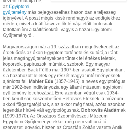
vezetőit mutatja be,
az
Egyiptomi
gyűjtemény
más bejegyzéseihez hasonlóan a teljesség
igényével. A poszt mégis kissé rendhagyó az eddigiekhez
mérten, mivel a kiállításvezetők témája előtt fontosnak
tartottam írni a kiállításokról, vagyis a hazai Egyiptomi
Gyűjteményről.
Magyarországon már a 19. században megnövekedett az
érdeklődés az ókori Egyiptom története és kultúrája iránt:
jeles magángyűjteményekben tűntek fel értékes leletek,
koporsók, papiruszok, múmiák, szobrok. Egy magyar
üzletember, Back Fülöp már 1907-ben ásatott Egyiptomban,
s a hazahozott leletek egy részét magyar intézményeknek
ajánlotta fel.
Mahler Ede
(1857-1945), a neves egyiptológus
már 1902-ben indítványozta egy állami múzeumi egyiptomi
gyűjtemény létrehozását. Erre azonban végül csak 1934-
ben került sor, köszönhetően Petrovics Eleknek, a múzeum
akkori főigazgatójának, s az akkor még fiatal, azóta azonban
legendás hírűvé vált egyiptológusnak,
Dobrovits Aladár
nak
(1909-1970). Az Országos Szépművészeti Múzeum
Egyiptomi Gyűjteménye ekkor még nem volt önálló
szervezeti egység, hiszen az Oroszlán Zoltán vezette Antik