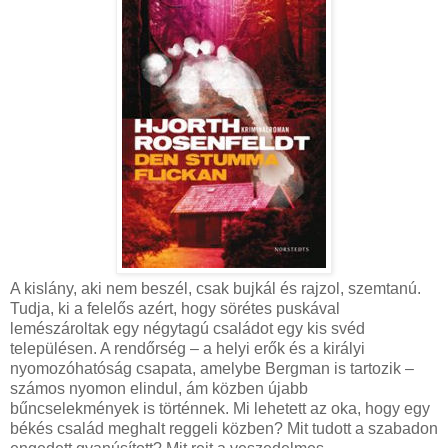
A kislány, aki nem beszél, csak bujkál és rajzol, szemtanú.
Tudja, ki a felelős azért, hogy sörétes puskával
lemészároltak egy négytagú családot egy kis svéd
településen. A rendőrség – a helyi erők és a királyi
nyomozóhatóság csapata, amelybe Bergman is tartozik –
számos nyomon elindul, ám közben újabb
bűncselekmények is történnek. Mi lehetett az oka, hogy egy
békés család meghalt reggeli közben? Mit tudott a szabadon