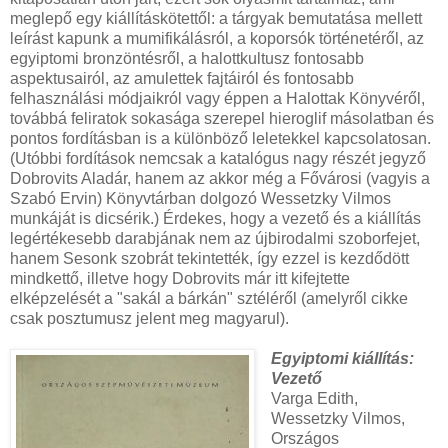
meglepő egy kiállításkötettől: a tárgyak bemutatása mellett
leírást kapunk a mumifikálásról, a koporsók történetéről, az
egyiptomi bronzöntésről, a halottkultusz fontosabb
aspektusairól, az amulettek fajtáiról és fontosabb
felhasználási módjaikról vagy éppen a Halottak Könyvéről,
továbbá feliratok sokasága szerepel hieroglif másolatban és
pontos fordításban is a különböző leletekkel kapcsolatosan.
(Utóbbi fordítások nemcsak a katalógus nagy részét jegyző
Dobrovits Aladár, hanem az akkor még a Fővárosi (vagyis a
Szabó Ervin) Könyvtárban dolgozó Wessetzky Vilmos
munkáját is dicsérik.) Érdekes, hogy a vezető és a kiállítás
legértékesebb darabjának nem az újbirodalmi szoborfejet,
hanem Sesonk szobrát tekintették, így ezzel is kezdődött
mindkettő, illetve hogy Dobrovits már itt kifejtette
elképzelését a "sakál a bárkán" sztéléről (amelyről cikke
csak posztumusz jelent meg magyarul).
Egyiptomi kiállítás:
Vezető
Varga Edith,
Wessetzky Vilmos,
Országos