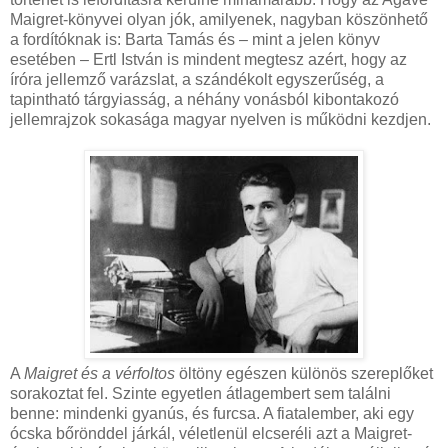
Maigret-könyvei olyan jók, amilyenek, nagyban köszönhető
a fordítóknak is: Barta Tamás és – mint a jelen könyv
esetében – Ertl István is mindent megtesz azért, hogy az
íróra jellemző varázslat, a szándékolt egyszerűség, a
tapintható tárgyiasság, a néhány vonásból kibontakozó
jellemrajzok sokasága magyar nyelven is működni kezdjen.
A
Maigret és a vérfoltos
öltöny egészen különös szereplőket
sorakoztat fel. Szinte egyetlen átlagembert sem találni
benne: mindenki gyanús, és furcsa. A fiatalember, aki egy
ócska bőrönddel járkál, véletlenül elcseréli azt a Maigret-