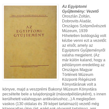
Az Egyiptomi
Gyűjtemény: Vezető
Oroszlán Zoltán,
Dobrovits Aladár,
Országos Szépművészeti
Múzeum, 1939
Hihetetlen boldogság volt
kézbe venni ezt a vezetőt:
az elsőt, amely az
Egyiptomi Gyűjteményről
valaha megjelent. (Az
már külön kaland, hogy a
példányom eredetileg az
Országos Magyar
Történeti Múzeum
Központi Régészeti
Könyvtárának volt a
könyve, majd a veszprémi Bakonyi Múzeum Könyvtára
pecsételte bele a tulajdonjogát (másodpéldányként), s innen
kerülhetett valahogyan antikváriushoz...) A meglepően
vaskos (130 oldalas és 39 képet tartalmazó) vezető még
kitaposatlan úton járt, ezért sok olyasmit tartalmaz, ami