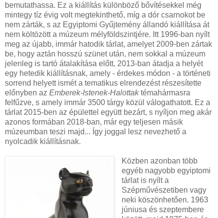
bemutathassa. Ez a kiállítás különböző bővítésekkel még
mintegy tíz évig volt megtekinthető, míg a dór csarnokot be
nem zárták, s az Egyiptomi Gyűjtemény állandó kiállítása át
nem költözött a múzeum mélyföldszintjére. Itt 1996-ban nyílt
meg az újabb, immár hatodik tárlat, amelyet 2009-ben zártak
be, hogy aztán hosszú szünet után, nem sokkal a múzeum
jelenleg is tartó átalakítása előtt, 2013-ban átadja a helyét
egy hetedik kiállításnak, amely - érdekes módon - a történeti
sorrend helyett ismét a tematikus elrendezést részesítette
előnyben az
Emberek-Istenek-Halottak
témahármasra
felfűzve, s amely immár 3500 tárgy közül válogathatott. Ez a
tárlat 2015-ben az épülettel együtt bezárt, s nyíljon meg akár
azonos formában 2018-ban, már egy teljesen másik
múzeumban teszi majd... Így joggal lesz nevezhető a
nyolcadik kiállításnak.
Közben azonban több
egyéb nagyobb egyiptomi
tárlat is nyílt a
Szépművészetiben vagy
neki köszönhetően. 1963
júniusa és szeptembere