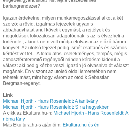
engedett gyanúsított? Mit rejt a veszedelmes
barlangrendszer?
Igazán érdekelne, milyen munkamegosztással alkot a két
szerző: a rövid, izgalmas fejezetek ugyanis
abbahagyhatatlanul követik egymást, a rejtélyek és
megoldások fokozatosan adagolódnak, s az is élvezheti a
történetet, akinek nem volt módja elolvasni az előző három
könyvet. Az utolsó fejezet pedig ismét csattanós és számos
kérdést vet fel... A fordulatos, cselekményes, tempós, mégis
atmoszférateremtő regényből minden kérdésre kiderül a
válasz: aki pedig kézbe veszi, igazán jó olvasnivalót választ
magának. Én viszont az utolsó oldal ismeretében nem
tehetek mást, mint hogy várom az ötödik Sebastian
Bergman-regényt.
Link
Michael Hjorth - Hans Rosenfeldt: A tanítvány
Michael Hjorth - Hans Rosenfeldt:
Sír a hegyekben
A cikk az Ekultura.hu-n:
Michael Hjorth - Hans Rosenfeldt: A
néma lány
Más Ekultura.hu-s ajánlóim:
Ekultura.hu és én