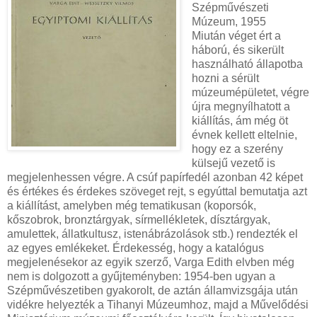
Szépművészeti
Múzeum, 1955
Miután véget ért a
háború, és sikerült
használható állapotba
hozni a sérült
múzeumépületet, végre
újra megnyílhatott a
kiállítás, ám még öt
évnek kellett eltelnie,
hogy ez a szerény
külsejű vezető is
megjelenhessen végre. A csúf papírfedél azonban 42 képet
és értékes és érdekes szöveget rejt, s egyúttal bemutatja azt
a kiállítást, amelyben még tematikusan (koporsók,
kőszobrok, bronztárgyak, sírmellékletek, dísztárgyak,
amulettek, állatkultusz, istenábrázolások stb.) rendezték el
az egyes emlékeket. Érdekesség, hogy a katalógus
megjelenésekor az egyik szerző, Varga Edith elvben még
nem is dolgozott a gyűjteményben: 1954-ben ugyan a
Szépművészetiben gyakorolt, de aztán államvizsgája után
vidékre helyezték a Tihanyi Múzeumhoz, majd a Művelődési