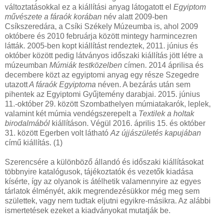
változtatásokkal ez a kiállítási anyag látogatott el
Egyiptom
művészete a fáraók korában
név alatt 2009-ben
Csíkszeredára, a Csíki Székely Múzeumba is, ahol 2009
októbere és 2010 februárja között mintegy harmincezren
látták. 2005-ben kopt kiállítást rendeztek, 2011. június és
október között pedig látványos időszaki kiállítás jött létre a
múzeumban
Múmiák testközelben
címen. 2014 áprilisa és
decembere közt az egyiptomi anyag egy része Szegedre
utazott
A fáraók Egyiptoma
néven. A bezárás után sem
pihentek az Egyiptomi Gyűjtemény darabjai. 2015. június
11.-október 29. között Szombathelyen múmiatakarók, leplek,
valamint két múmia vendégszerepelt a
Textilek a holtak
birodalmából
kiállításon. Végül 2016. április 15. és október
31. között Egerben volt látható
Az újjászületés kapujában
című kiállítás. (1)
Szerencsére a különböző állandó és időszaki kiállításokat
többnyire katalógusok, tájékoztatók és vezetők kiadása
kísérte, így az olyanok is átélhetik valamennyire az egyes
tárlatok élményét, akik megrendezésükkor még meg sem
születtek, vagy nem tudtak eljutni egyikre-másikra. Az alábbi
ismertetések ezeket a kiadványokat mutatják be.