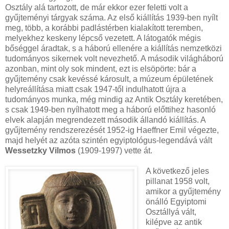
Osztály alá tartozott, de már ekkor ezer feletti volt a
gyűjteményi tárgyak száma. Az első kiállítás 1939-ben nyílt
meg, több, a korábbi padlástérben kialakított teremben,
melyekhez keskeny lépcső vezetett. A látogatók mégis
bőséggel áradtak, s a háború ellenére a kiállítás nemzetközi
tudományos sikernek volt nevezhető. A második világháború
azonban, mint oly sok mindent, ezt is elsöpörte: bár a
gyűjtemény csak kevéssé károsult, a múzeum épületének
helyreállítása miatt csak 1947-től indulhatott újra a
tudományos munka, még mindig az Antik Osztály keretében,
s csak 1949-ben nyílhatott meg a háború előttihez hasonló
elvek alapján megrendezett második állandó kiállítás. A
gyűjtemény rendszerezését 1952-ig Haeffner Emil végezte,
majd helyét az azóta szintén egyiptológus-legendává vált
Wessetzky Vilmos
(1909-1997) vette át.
A következő jeles
pillanat 1958 volt,
amikor a gyűjtemény
önálló Egyiptomi
Osztállyá vált,
kilépve az antik