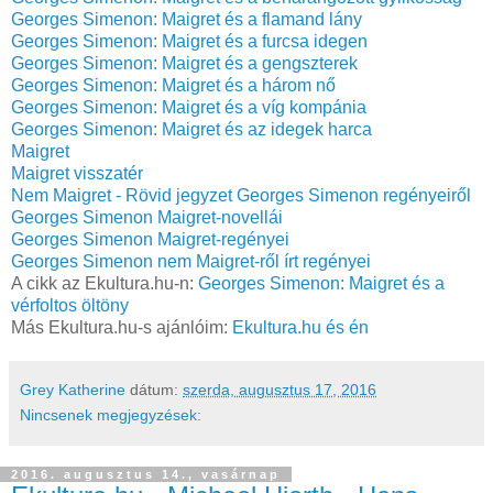
Georges Simenon: Maigret és a flamand lány
Georges Simenon: Maigret és a furcsa idegen
Georges Simenon: Maigret és a gengszterek
Georges Simenon: Maigret és a három nő
Georges Simenon: Maigret és a víg kompánia
Georges Simenon: Maigret és az idegek harca
Maigret
Maigret visszatér
Nem Maigret - Rövid jegyzet Georges Simenon regényeiről
Georges Simenon Maigret-novellái
Georges Simenon Maigret-regényei
Georges Simenon nem Maigret-ről írt regényei
A cikk az Ekultura.hu-n:
Georges Simenon: Maigret és a
vérfoltos öltöny
Más Ekultura.hu-s ajánlóim:
Ekultura.hu és én
Grey Katherine
dátum:
szerda, augusztus 17, 2016
Nincsenek megjegyzések:
2016. augusztus 14., vasárnap